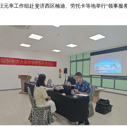
代办汪元率工作组赴斐济西区楠迪、劳托卡等地举行“领事服