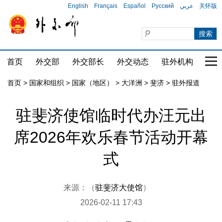
English
Français
Español
Русский
عربي
关怀版
首页
外交部
外交部长
外交动态
驻外机构
国家
首页
>
国家和组织
>
国家（地区）
>
大洋洲
>
斐济
>
驻外报道
驻斐济使馆临时代办汪元出
席2026年欢乐春节活动开幕
式
来源：（
驻斐济大使馆
）
2026-02-11 17:43