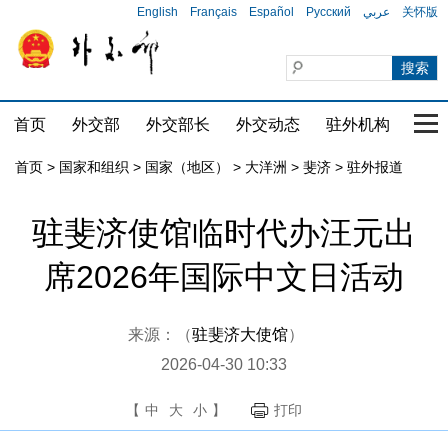
English
Français
Español
Русский
عربي
关怀版
首页
外交部
外交部长
外交动态
驻外机构
国家
首页
>
国家和组织
>
国家（地区）
>
大洋洲
>
斐济
>
驻外报道
驻斐济使馆临时代办汪元出
席2026年国际中文日活动
来源：（
驻斐济大使馆
）
2026-04-30 10:33
【
中
大
小
】
打印