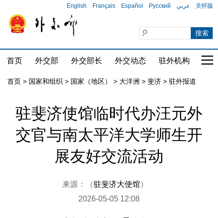
English
Français
Español
Русский
عربي
关怀版
首页
外交部
外交部长
外交动态
驻外机构
国家
首页
>
国家和组织
>
国家（地区）
>
大洋洲
>
斐济
>
驻外报道
驻斐济使馆临时代办汪元外
交官与南太平洋大学师生开
展友好交流活动
来源：（
驻斐济大使馆
）
2026-05-05 12:08