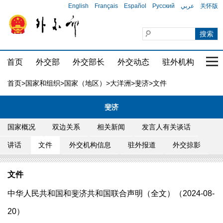
English
Français
Español
Русский
عربي
关怀版
首页
外交部
外交部长
外交动态
驻外机构
国家
首页
>
国家和组织
>
国家（地区）
>
大洋洲
>
斐济
>文件
斐济
国家概况
双边关系
相关新闻
发言人有关谈话
讲话
文件
外交机构信息
驻外报道
外交掠影
文件
中华人民共和国和斐济共和国联合声明（全文）（2024-08-
20）