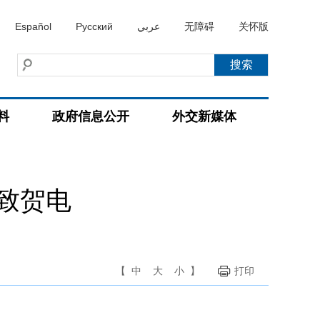
Español
Русский
عربي
无障碍
关怀版
料
政府信息公开
外交新媒体
致贺电
【
中
大
小
】
打印