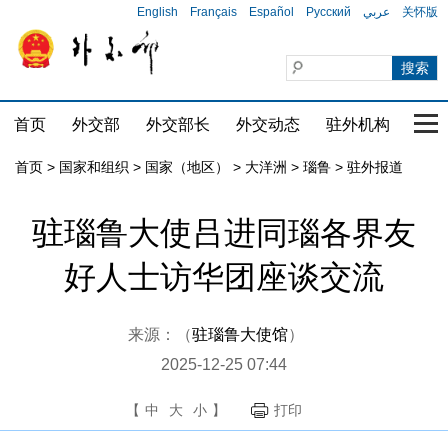
English
Français
Español
Русский
عربي
关怀版
首页
外交部
外交部长
外交动态
驻外机构
国家
首页
>
国家和组织
>
国家（地区）
>
大洋洲
>
瑙鲁
>
驻外报道
驻瑙鲁大使吕进同瑙各界友
好人士访华团座谈交流
来源：（
驻瑙鲁大使馆
）
2025-12-25 07:44
【
中
大
小
】
打印