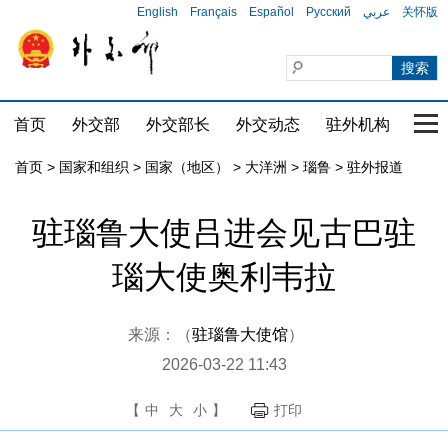
English
Français
Español
Русский
عربي
关怀版
首页
外交部
外交部长
外交动态
驻外机构
国家
首页
>
国家和组织
>
国家（地区）
>
大洋洲
>
瑙鲁
>
驻外报道
驻瑙鲁大使吕进会见古巴驻
瑙大使奥利韦拉
来源：（
驻瑙鲁大使馆
）
2026-03-22 11:43
【
中
大
小
】
打印