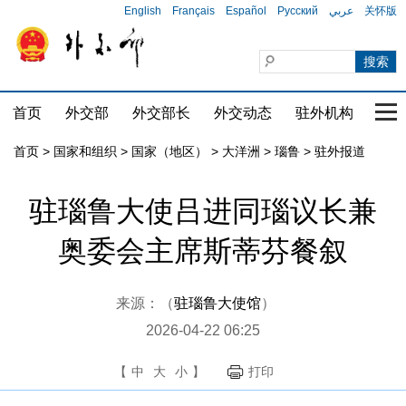
English
Français
Español
Русский
عربي
关怀版
首页
外交部
外交部长
外交动态
驻外机构
国家
首页
>
国家和组织
>
国家（地区）
>
大洋洲
>
瑙鲁
>
驻外报道
驻瑙鲁大使吕进同瑙议长兼
奥委会主席斯蒂芬餐叙
来源：（
驻瑙鲁大使馆
）
2026-04-22 06:25
【
中
大
小
】
打印