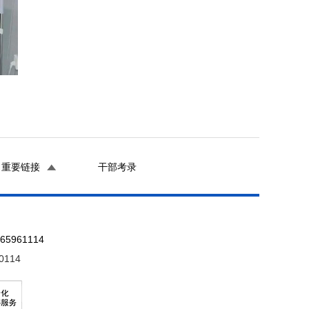
重要链接
干部考录
961114
0114