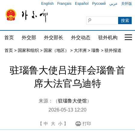
English
Français
Español
Русский
عربي
关怀版
首页
外交部
外交部长
外交动态
驻外机构
国家
首页
>
国家和组织
>
国家（地区）
>
大洋洲
>
瑙鲁
>
驻外报道
驻瑙鲁大使吕进拜会瑙鲁首
席大法官乌迪特
来源：（
驻瑙鲁大使馆
）
2026-05-13 12:20
【
中
大
小
】
打印