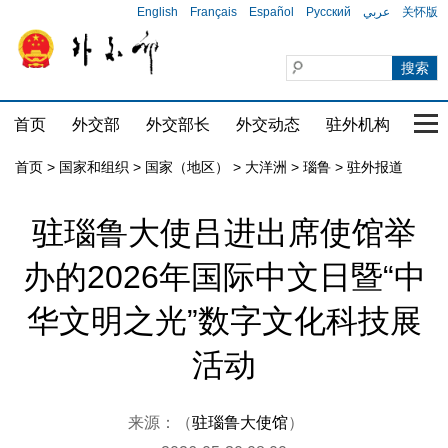
English
Français
Español
Русский
عربي
关怀版
首页
外交部
外交部长
外交动态
驻外机构
国家
首页
>
国家和组织
>
国家（地区）
>
大洋洲
>
瑙鲁
>
驻外报道
驻瑙鲁大使吕进出席使馆举
办的2026年国际中文日暨“中
华文明之光”数字文化科技展
活动
来源：（
驻瑙鲁大使馆
）