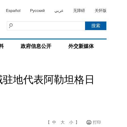
Español
Русский
عربي
无障碍
关怀版
料
政府信息公开
外交新媒体
域驻地代表阿勒坦格日
【
中
大
小
】
打印