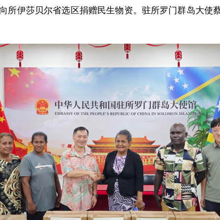
岛使馆向所伊莎贝尔省选区捐赠民生物资。驻所罗门群岛大使