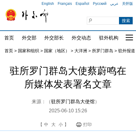
English
Français
Español
Русский
عربي
关怀版
首页
外交部
外交部长
外交动态
驻外机构
国家
首页
>
国家和组织
>
国家（地区）
>
大洋洲
>
所罗门群岛
>
驻外报道
驻所罗门群岛大使蔡蔚鸣在
所媒体发表署名文章
来源：（
驻所罗门群岛大使馆
）
2025-06-10 15:26
【
中
大
小
】
打印