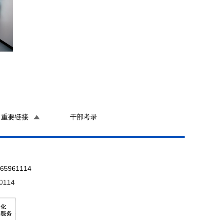
重要链接
干部考录
961114
0114