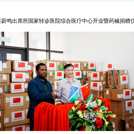
大使蔡蔚鸣出席所国家转诊医院综合医疗中心开业暨药械捐