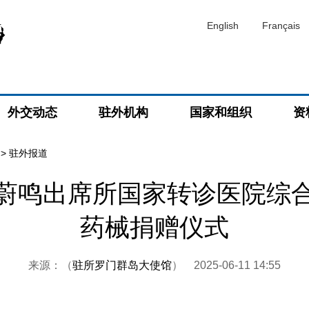
English
Français
外交动态
驻外机构
国家和组织
资
>
驻外报道
蔚鸣出席所国家转诊医院综
药械捐赠仪式
来源：（
驻所罗门群岛大使馆
）
2025-06-11 14:55