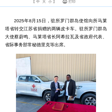
【
中
大
小
】
打印
2025年8月15日，驻所罗门群岛使馆向所马莱
塔省转交江苏省捐赠的两辆皮卡车。驻所罗门群岛
大使蔡蔚鸣、马莱塔省长阿希拉瓦及省政府代表、
省际事务部常秘德里克等出席。