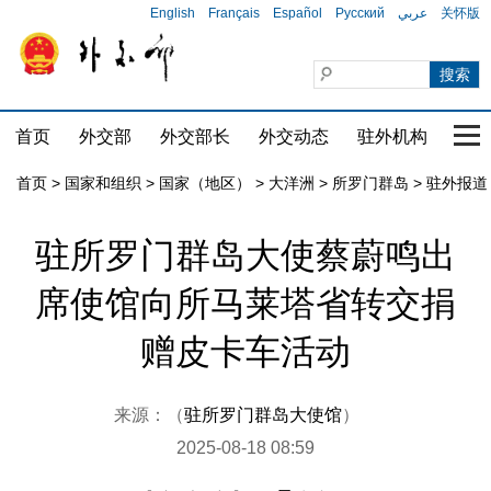
English
Français
Español
Русский
عربي
关怀版
首页
外交部
外交部长
外交动态
驻外机构
国家
首页
>
国家和组织
>
国家（地区）
>
大洋洲
>
所罗门群岛
>
驻外报道
驻所罗门群岛大使蔡蔚鸣出
席使馆向所马莱塔省转交捐
赠皮卡车活动
来源：（
驻所罗门群岛大使馆
）
2025-08-18 08:59