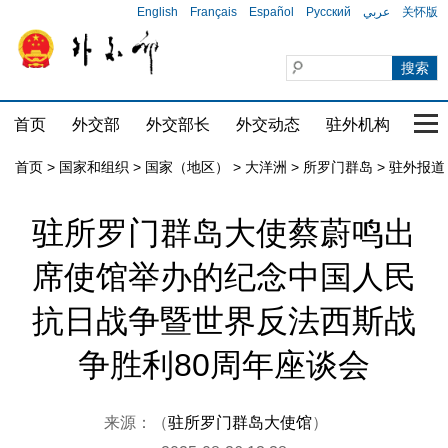
English
Français
Español
Русский
عربي
关怀版
首页
外交部
外交部长
外交动态
驻外机构
国家
首页
>
国家和组织
>
国家（地区）
>
大洋洲
>
所罗门群岛
>
驻外报道
驻所罗门群岛大使蔡蔚鸣出
席使馆举办的纪念中国人民
抗日战争暨世界反法西斯战
争胜利80周年座谈会
来源：（
驻所罗门群岛大使馆
）