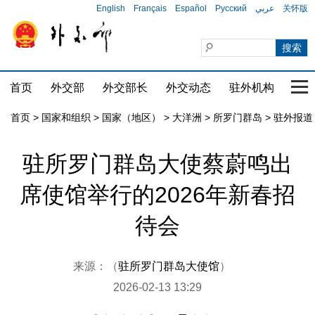
English
Français
Español
Русский
عربي
关怀版
首页
外交部
外交部长
外交动态
驻外机构
国家
首页
>
国家和组织
>
国家（地区）
>
大洋洲
>
所罗门群岛
>
驻外报道
驻所罗门群岛大使蔡蔚鸣出
席使馆举行的2026年新春招
待会
来源：（
驻所罗门群岛大使馆
）
2026-02-13 13:29