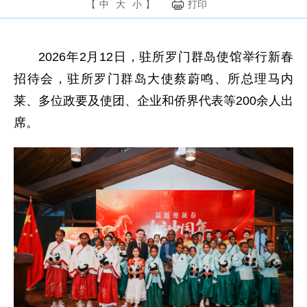
【
中
大
小
】
打印
2026年2月12日，驻所罗门群岛使馆举行新春
招待会，驻所罗门群岛大使蔡蔚鸣、所总理马内
莱、多位政要及使团、企业和侨界代表等200余人出
席。