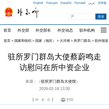
English
Français
Español
Русский
عربي
关怀版
首页
外交部
外交部长
外交动态
驻外机构
国家
首页
>
国家和组织
>
国家（地区）
>
大洋洲
>
所罗门群岛
>
驻外报道
驻所罗门群岛大使蔡蔚鸣走
访慰问在所中资企业
来源：（
驻所罗门群岛大使馆
）
2026-02-18 13:30
【
中
大
小
】
打印