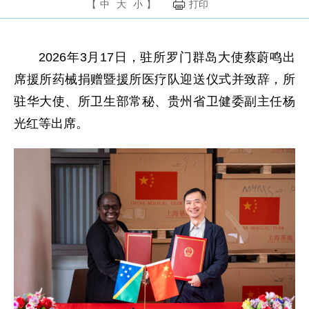
【
中
大
小
】
打印
2026年3月17日，驻所罗门群岛大使蔡蔚鸣出
席援所药械捐赠暨援所医疗队迎送仪式并致辞，所
驻华大使、所卫生部常秘、贵州省卫健委副主任杨
光红等出席。