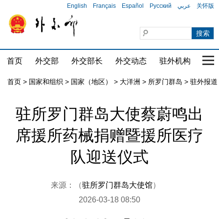
English
Français
Español
Русский
عربي
关怀版
首页
外交部
外交部长
外交动态
驻外机构
国家
首页
>
国家和组织
>
国家（地区）
>
大洋洲
>
所罗门群岛
>
驻外报道
驻所罗门群岛大使蔡蔚鸣出
席援所药械捐赠暨援所医疗
队迎送仪式
来源：（
驻所罗门群岛大使馆
）
2026-03-18 08:50