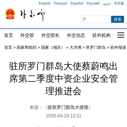
English
Français
Español
Русский
عربي
关怀版
首页
外交部
外交部长
外交动态
驻外机构
国家
首页
>
国家和组织
>
国家（地区）
>
大洋洲
>
所罗门群岛
>
驻外报道
驻所罗门群岛大使蔡蔚鸣出
席第二季度中资企业安全管
理推进会
来源：（
驻所罗门群岛大使馆
）
2026-04-24 12:11