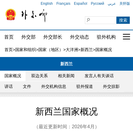
English
Français
Español
Русский
عربي
关怀版
首页
外交部
外交部长
外交动态
驻外机构
国家
首页
>
国家和组织
>
国家（地区）
>
大洋洲
>
新西兰
>国家概况
新西兰
国家概况
双边关系
相关新闻
发言人有关谈话
讲话
文件
外交机构信息
驻外报道
外交掠影
新西兰国家概况
（最近更新时间：2026年4月）