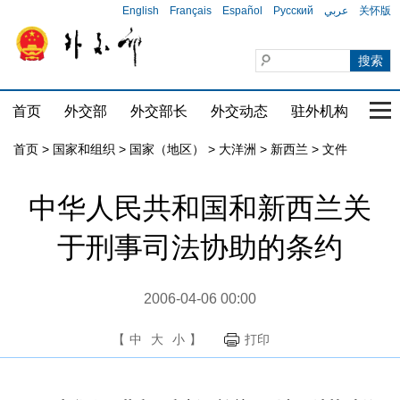
English
Français
Español
Русский
عربي
关怀版
首页
外交部
外交部长
外交动态
驻外机构
国家
首页
>
国家和组织
>
国家（地区）
>
大洋洲
>
新西兰
>
文件
中华人民共和国和新西兰关
于刑事司法协助的条约
2006-04-06 00:00
【
中
大
小
】
打印