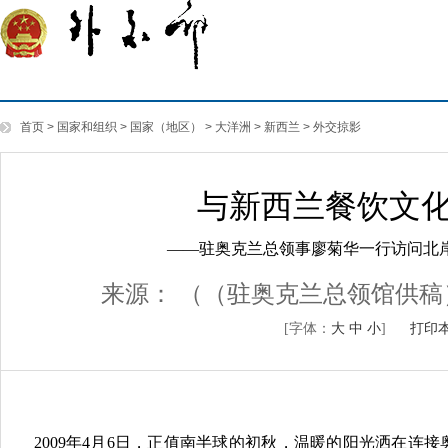
首页
>
国家和组织
>
国家（地区）
>
大洋洲
>
新西兰
>
外交掠影
与新西兰餐饮文
——驻奥克兰总领事廖菊华一行访问北
来源：
（（驻奥克兰总领馆供稿
[字体：
大
中
小
]
打印
2009年4月6日，正值南半球的初秋，温暖的阳光洒在连