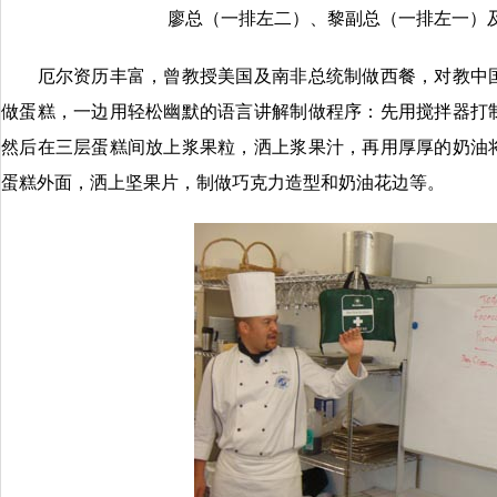
廖总（一排左二）、黎副总（一排左一）
厄尔资历丰富，曾教授美国及南非总统制做西餐，对教中国
做蛋糕，一边用轻松幽默的语言讲解制做程序：先用搅拌器打
然后在三层蛋糕间放上浆果粒，洒上浆果汁，再用厚厚的奶油
蛋糕外面，洒上坚果片，制做巧克力造型和奶油花边等。