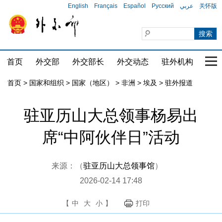
English
Français
Español
Русский
عربي
关怀版
首页
外交部
外交部长
外交动态
驻外机构
国家
首页
>
国家和组织
>
国家（地区）
>
非洲
>
埃及
>
驻外报道
驻亚历山大总领事杨易出
席“中阿伙伴日”活动
来源：（
驻亚历山大总领事馆
）
2026-02-14 17:48
【
中
大
小
】
打印