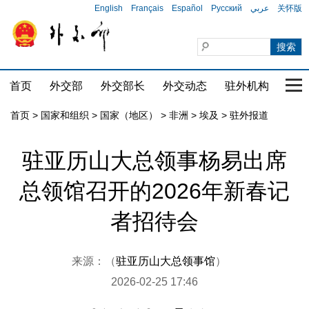
English
Français
Español
Русский
عربي
关怀版
首页
外交部
外交部长
外交动态
驻外机构
国家
首页
>
国家和组织
>
国家（地区）
>
非洲
>
埃及
>
驻外报道
驻亚历山大总领事杨易出席
总领馆召开的2026年新春记
者招待会
来源：（
驻亚历山大总领事馆
）
2026-02-25 17:46