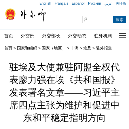
English
Français
Español
Русский
عربي
关怀版
首页
外交部
外交部长
外交动态
驻外机构
国家
首页
>
国家和组织
>
国家（地区）
>
非洲
>
埃及
>
驻外报道
驻埃及大使兼驻阿盟全权代
表廖力强在埃《共和国报》
发表署名文章——习近平主
席四点主张为维护和促进中
东和平稳定指明方向