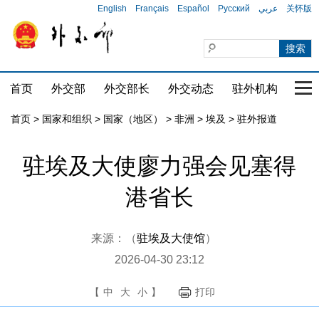
English
Français
Español
Русский
عربي
关怀版
首页
外交部
外交部长
外交动态
驻外机构
国家
首页
>
国家和组织
>
国家（地区）
>
非洲
>
埃及
>
驻外报道
驻埃及大使廖力强会见塞得
港省长
来源：（
驻埃及大使馆
）
2026-04-30 23:12
【
中
大
小
】
打印