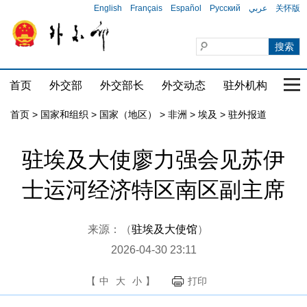
English
Français
Español
Русский
عربي
关怀版
首页
外交部
外交部长
外交动态
驻外机构
国家
首页
>
国家和组织
>
国家（地区）
>
非洲
>
埃及
>
驻外报道
驻埃及大使廖力强会见苏伊
士运河经济特区南区副主席
来源：（
驻埃及大使馆
）
2026-04-30 23:11
【
中
大
小
】
打印