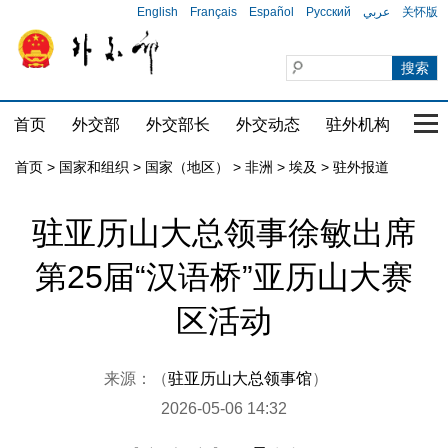
English
Français
Español
Русский
عربي
关怀版
首页
外交部
外交部长
外交动态
驻外机构
国家
首页
>
国家和组织
>
国家（地区）
>
非洲
>
埃及
>
驻外报道
驻亚历山大总领事徐敏出席
第25届“汉语桥”亚历山大赛
区活动
来源：（
驻亚历山大总领事馆
）
2026-05-06 14:32