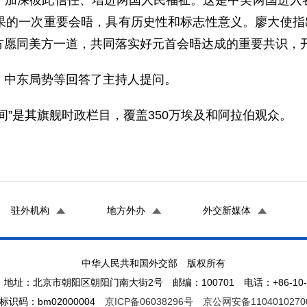
、加深彼此信任、增进两国人民福祉。这是中美两国进入
果的一次重要会晤，具有历史性和标志性意义。廖大使指出
方愿同美方一道，共同落实好元首会晤达成的重要共识，
、中东局势等回答了主持人提问。
间”是其旗舰时政栏目，覆盖350万埃及和阿拉伯观众。
驻外机构
地方外办
外交新媒体
中华人民共和国外交部 版权所有
地址：北京市朝阳区朝阳门南大街2号 邮编：100701 电话：+86-10-65
标识码：bm02000004
京ICP备06038296号
京公网安备1104010270