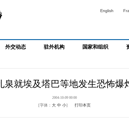
English
Fr
外交动态
驻外机构
国家和组织
孔泉就埃及塔巴等地发生恐怖爆
2004-10-09 00:00
[字体：
大
中
小
]
打印本页