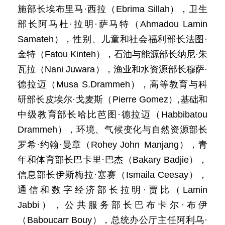
施部长埃布里马·西拉（Ebrima Sillah），卫生
部长阿马杜·拉明·萨马特（Ahmadou Lamin
Samateh），性别、儿童和社会福利部长法图·
金特（Fatou Kinteh），石油与能源部长纳尼·朱
瓦拉（Nani Juwara），渔业和水资源部长穆萨·
德拉迈（Musa S.Drammeh），高等教育与科
研部长皮埃尔·戈麦斯（Pierre Gomez）,基础和
中级教育部长哈比芭图·德拉迈（Habbibatou
Drammeh），环境、气候变化与自然资源部长
罗希·约翰·曼章（Rohey John Manjang），青
年和体育部长巴卡里·巴杰（Bakary Badjie），
信息部长伊斯梅拉·塞赛（Ismaila Ceesay），
通信和数字经济部长拉明·贾比（Lamin
Jabbi），公共服务部长巴布卡尔·布伊
（Baboucarr Bouy），总统办公厅主任阿利乌·