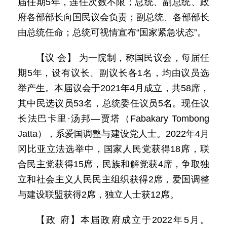
届任期5年，连任次数不限；总统、副总统、政
府各部部长向国民议会负责；副总统、各部部长
由总统任命；总统可视情宣布“国家紧急状态”。
【议 会】 为一院制，称国民议会，每届任
期5年，设有议长、副议长各1名，均由议员选
举产生。本届议会于2021年4月成立，共58席，
其中民选议员53名，总统委任议员5名。现任议
长法巴卡里·汤邦—贾塔（Fabakary Tombong
Jatta），系爱国调整与建设党人士。2022年4月
冈比亚立法选举中，国家人民党获得18席，联
合民主党获得15席，民族和解党获4席，争取独
立和社会主义人民民主组织获得2席，爱国调整
与建设联盟获得2席，独立人士获12席。
【政 府】本届政府成立于2022年5月。