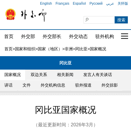
English
Français
Español
Русский
عربي
关怀版
首页
外交部
外交部长
外交动态
驻外机构
国家
首页
>
国家和组织
>
国家（地区）
>
非洲
>
冈比亚
>国家概况
冈比亚
国家概况
双边关系
相关新闻
发言人有关谈话
讲话
文件
外交机构信息
驻外报道
外交掠影
冈比亚国家概况
（最近更新时间：2026年3月）