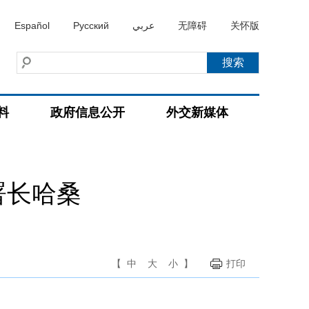
Español
Русский
عربي
无障碍
关怀版
料
政府信息公开
外交新媒体
署长哈桑
【
中
大
小
】
打印