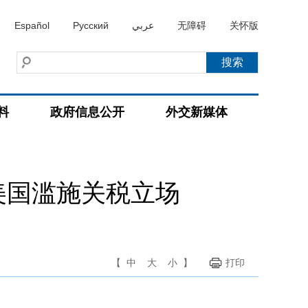
Español
Русский
عربي
无障碍
关怀版
料
政府信息公开
外交新媒体
美国滥施关税立场
【
中
大
小
】
打印