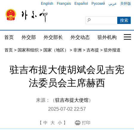
English
Français
Español
Русский
عربي
关怀版
首页
外交部
外交部长
外交动态
驻外机构
国家
首页
>
国家和组织
>
国家（地区）
>
非洲
>
吉布提
>
驻外报道
驻吉布提大使胡斌会见吉宪
法委员会主席赫西
来源：（
驻吉布提大使馆
）
2025-07-02 22:57
【
中
大
小
】
打印