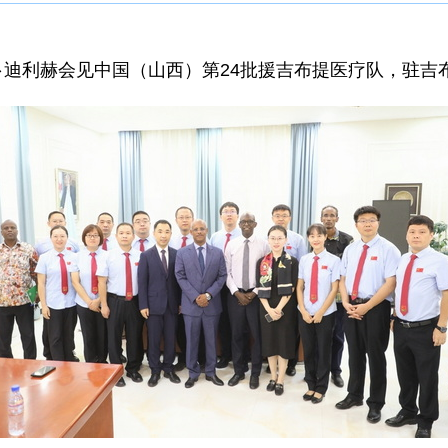
长阿卜迪利赫会见中国（山西）第24批援吉布提医疗队，驻