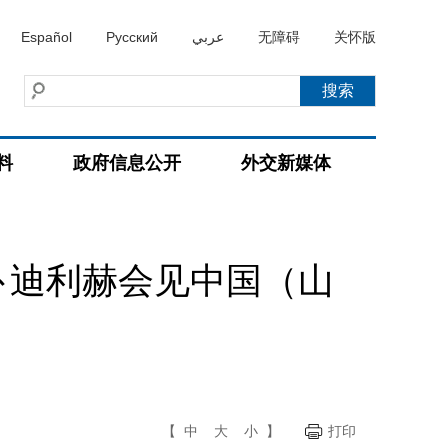
Español
Русский
عربي
无障碍
关怀版
料
政府信息公开
外交新媒体
卜迪利赫会见中国（山
【
中
大
小
】
打印