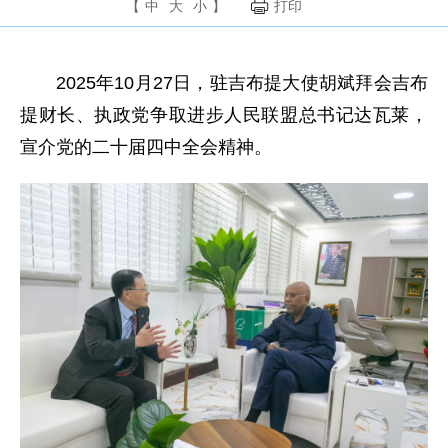
【
中
大
小
】
打印
2025年10月27日，驻吉布提大使胡斌拜会吉布
提财长、执政党争取进步人民联盟总书记达瓦莱，
宣介党的二十届四中全会精神。