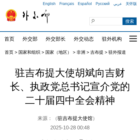
English
Français
Español
Русский
عربي
关怀版
首页
外交部
外交部长
外交动态
驻外机构
国家
首页
>
国家和组织
>
国家（地区）
>
非洲
>
吉布提
>
驻外报道
驻吉布提大使胡斌向吉财
长、执政党总书记宣介党的
二十届四中全会精神
来源：（
驻吉布提大使馆
）
2025-10-28 00:48