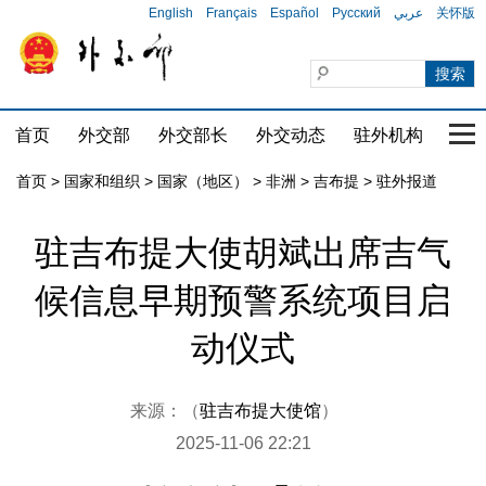
English
Français
Español
Русский
عربي
关怀版
首页
外交部
外交部长
外交动态
驻外机构
国家
首页
>
国家和组织
>
国家（地区）
>
非洲
>
吉布提
>
驻外报道
驻吉布提大使胡斌出席吉气
候信息早期预警系统项目启
动仪式
来源：（
驻吉布提大使馆
）
2025-11-06 22:21