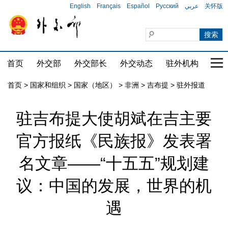
English
Français
Español
Русский
عربي
关怀版
首页
外交部
外交部长
外交动态
驻外机构
国家
首页
>
国家和组织
>
国家（地区）
>
非洲
>
吉布提
>
驻外报道
驻吉布提大使胡斌在吉主要
官方报纸《民族报》发表署
名文章——“十五五”规划建
议：中国的发展，世界的机
遇