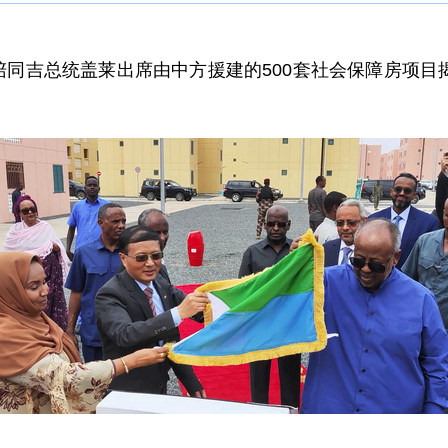
胡斌陪同吉总统盖莱出席由中方援建的500套社会保障房项