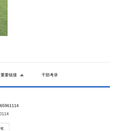
重要链接
干部考录
961114
0114