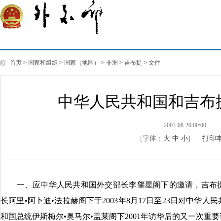
首页
>
国家和组织
>
国家（地区）
>
非洲
>
吉布提
>
文件
中华人民共和国和吉布
2003-08-20 00:00
[字体：
大
中
小
]
打印
一、应中华人民共和国外交部长李肇星阁下的邀请，吉布提
长阿里•阿卜迪•法拉赫阁下于2003年8月17日至23日对中华
和国总统伊斯梅尔•奥马尔•盖莱阁下2001年访华后的又一次