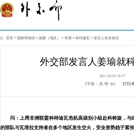
首页
>
国家和组织
>
国家（地区）
>
非洲
>
科特迪瓦
>
发言人有关谈话
外交部发言人姜瑜就
2011-03-01 10:37
[字体：
大
中
小
]
打印
问：上周非洲联盟科特迪瓦危机高级别小组赴科斡旋，与此
的部队与瓦塔拉支持者在多个地区发生交火，安全形势趋于紧