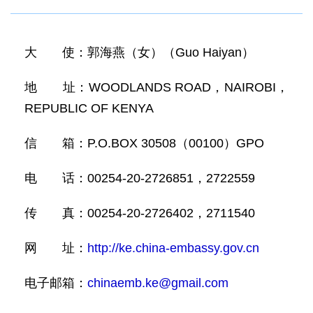
大 使：郭海燕（女）（Guo Haiyan）
地 址：WOODLANDS ROAD，NAIROBI，
REPUBLIC OF KENYA
信 箱：P.O.BOX 30508（00100）GPO
电 话：00254-20-2726851，2722559
传 真：00254-20-2726402，2711540
网 址：
http://ke.china-embassy.gov.cn
电子邮箱：
chinaemb.ke@gmail.com