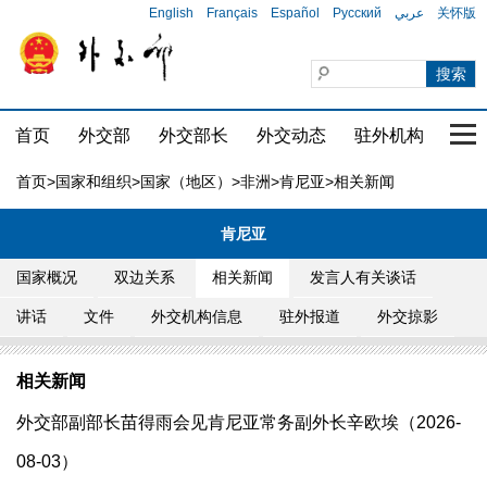
English
Français
Español
Русский
عربي
关怀版
首页
外交部
外交部长
外交动态
驻外机构
国家
首页
>
国家和组织
>
国家（地区）
>
非洲
>
肯尼亚
>相关新闻
肯尼亚
国家概况
双边关系
相关新闻
发言人有关谈话
讲话
文件
外交机构信息
驻外报道
外交掠影
相关新闻
外交部副部长苗得雨会见肯尼亚常务副外长辛欧埃（2026-
08-03）