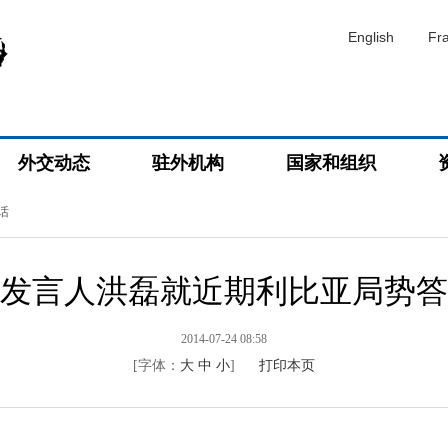
English
Fr
外交动态
驻外机构
国家和组织
话
发言人洪磊就近期利比亚局势答
2014-07-24 08:58
[字体：
大
中
小
]
打印本页