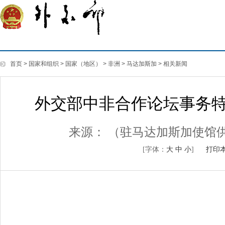
首页
>
国家和组织
>
国家（地区）
>
非洲
>
马达加斯加
>
相关新闻
外交部中非合作论坛事务
来源：
（驻马达加斯加使馆
[字体：
大
中
小
]
打印