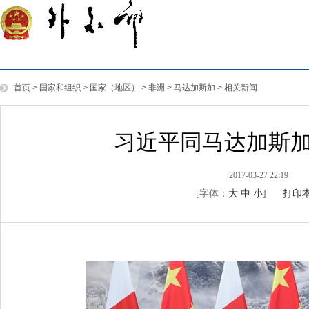
首页
>
国家和组织
>
国家（地区）
>
非洲
>
马达加斯加
>
相关新闻
习近平同马达加斯
2017-03-27 22:19
[字体：
大
中
小
]
打印