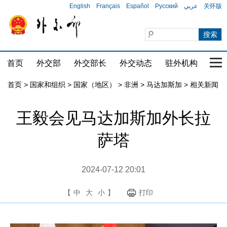
English
Français
Español
Русский
عربي
关怀版
首页
外交部
外交部长
外交动态
驻外机构
国家
首页
>
国家和组织
>
国家（地区）
>
非洲
>
马达加斯加
>
相关新闻
王毅会见马达加斯加外长拉
萨塔
2024-07-12 20:01
【
中
大
小
】
打印